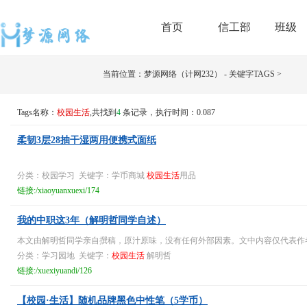
首页
信工部
班级
当前位置：
梦源网络（计网232）
-
关键字TAGS
>
Tags名称：
校园生活
,共找到
4
条记录，执行时间：0.087
柔韧3层28抽干湿两用便携式面纸
分类：校园学习 关键字：学币商城
校园生活
用品
链接:/xiaoyuanxuexi/174
我的中职这3年（解明哲同学自述）
本文由解明哲同学亲自撰稿，原汁原味，没有任何外部因素。文中内容仅代表作
分类：学习园地 关键字：
校园生活
解明哲
链接:/xuexiyuandi/126
【校园·生活】随机品牌黑色中性笔（5学币）