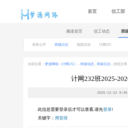
首页
信工部
频道首页
信工动态
班
班务公开
班级日志
校园活动
计网202
当前位置：
梦源网络（计网232）
-
班级动态
-
班级日志
- 浏览文章
计网232班2025-
2025-12-21 9:46
此信息需要登录后才可以查看,请先
登录
!
关键字：
周安排