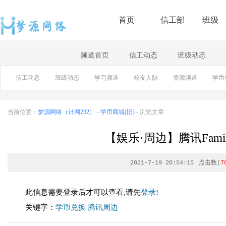
首页
信工部
班级
频道首页
信工动态
班级动态
信工动态
班级动态
学习频道
校友人脉
资源频道
学币
当前位置：
梦源网络（计网232）
-
学币商城(旧)
- 浏览文章
【娱乐·周边】腾讯Fam
2021-7-19 20:54:15
点击数(
7
此信息需要登录后才可以查看,请先
登录
!
关键字：
学币兑换
腾讯周边