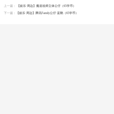
上一篇：
【娱乐·周边】魔道祖师立体公仔（65学币）
下一篇：
【娱乐·周边】腾讯Family公仔·蓝鹅（65学币）