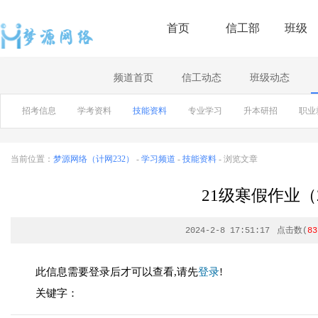
首页
信工部
班级
频道首页
信工动态
班级动态
招考信息
学考资料
技能资料
专业学习
升本研招
职业
当前位置：
梦源网络（计网232）
-
学习频道
-
技能资料
- 浏览文章
21级寒假作业（20
2024-2-8 17:51:17
点击数(
83
此信息需要登录后才可以查看,请先
登录
!
关键字：