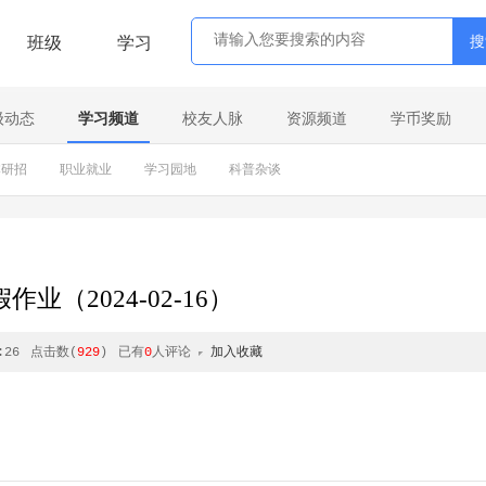
班级
学习
级动态
学习频道
校友人脉
资源频道
学币奖励
本研招
职业就业
学习园地
科普杂谈
作业（2024-02-16）
:26
点击数(
929
)
已有
0
人评论
加入收藏