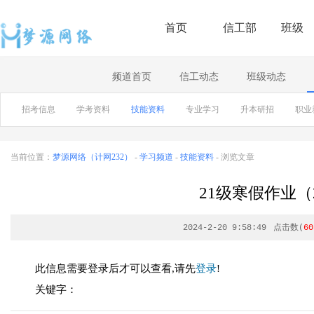
首页
信工部
班级
频道首页
信工动态
班级动态
招考信息
学考资料
技能资料
专业学习
升本研招
职业
当前位置：
梦源网络（计网232）
-
学习频道
-
技能资料
- 浏览文章
21级寒假作业（20
2024-2-20 9:58:49
点击数(
60
此信息需要登录后才可以查看,请先
登录
!
关键字：