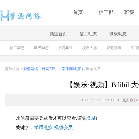
首页
信工部
班级
频道首页
信工动态
班级动态
信工动态
班级动态
学习频道
校友人脉
资源频道
学币
当前位置：
梦源网络（计网232）
-
学币商城(旧)
- 浏览文章
【娱乐·视频】Bilibi
2021-7-20 11:01:13
点击数(
2
此信息需要登录后才可以查看,请先
登录
!
关键字：
学币兑换
视频会员