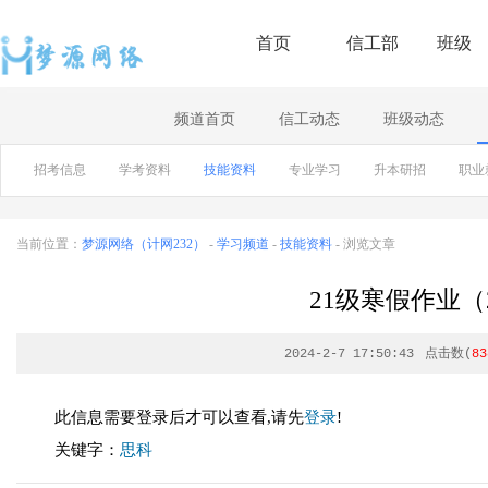
首页
信工部
班级
频道首页
信工动态
班级动态
招考信息
学考资料
技能资料
专业学习
升本研招
职业
当前位置：
梦源网络（计网232）
-
学习频道
-
技能资料
- 浏览文章
21级寒假作业（20
2024-2-7 17:50:43
点击数(
83
此信息需要登录后才可以查看,请先
登录
!
关键字：
思科